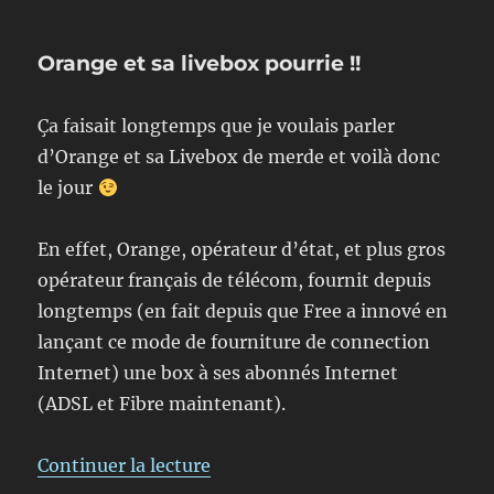
Telecom
ou
Orange et sa livebox pourrie !!
l’internet
en
carton
Ça faisait longtemps que je voulais parler
!!
d’Orange et sa Livebox de merde et voilà donc
le jour
En effet, Orange, opérateur d’état, et plus gros
opérateur français de télécom, fournit depuis
longtemps (en fait depuis que Free a innové en
lançant ce mode de fourniture de connection
Internet) une box à ses abonnés Internet
(ADSL et Fibre maintenant).
de « Orange et sa livebox pourrie
Continuer la lecture