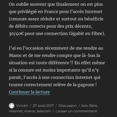
On oublie souvent que finalement on est plus
que privilégié en France pour l’accès Internet
(censure assez réduite et surtout on bénéficie
de débits corrects pour des prix décents,
30/40€ pour une connection Gigabit en Fibre).
J’ai eu l’occasion récemment de me rendre au
Maroc et de me rendre compte que là-bas la
situation est toute différente !! En effet même
si la censure est moins importante qu’il n’y
parait, l’accès à une connection Internet qui
tourne correctement relève de la gageure !
de « Maroc Telecom ou l’internet
Continuer la lecture
Auteur
Publié
Format
Étiquettes
Vincèn
27 août 2017
Discussion
box
,
fibre
,
le
sur
internet
,
maroc
,
telecom
Laisser un commentaire
Maroc