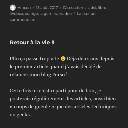
Auteur
Publié
Format
Étiquettes
Vincèn
15 août 2017
Discussion
adsl
,
fibre
,
le
livebox
,
orange
,
sagem
,
wanadoo
Laisser un
sur
commentaire
Orange
et
sa
Retour à la vie !!
livebox
pourrie
!!
Pfiu ça passe trop vite
Déja deux ans depuis
le premier article quand j’avais décidé de
relancer mon blog Perso !
Cette fois-ci c’est reparti pour de bon, je
posterais régulièrement des articles, aussi bien
« coups de gueule » que des articles techniques
ou geeks…