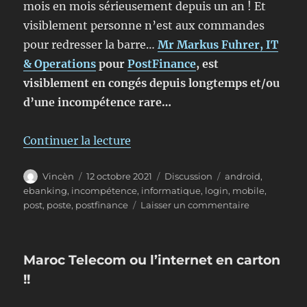
mois en mois sérieusement depuis un an ! Et
visiblement personne n’est aux commandes
pour redresser la barre…
Mr Markus Fuhrer, IT
& Operations
pour
PostFinance
, est
visiblement en congés depuis longtemps et/ou
d’une incompétence rare…
de « PostFinance: l’incompéten
Continuer la lecture
Auteur
Publié
Format
Étiquettes
Vincèn
12 octobre 2021
Discussion
android
,
le
ebanking
,
incompétence
,
informatique
,
login
,
mobile
,
sur
post
,
poste
,
postfinance
Laisser un commentaire
PostFinance:
l’incompéte
informatiqu
Maroc Telecom ou l’internet en carton
aux
commandes
!!
!