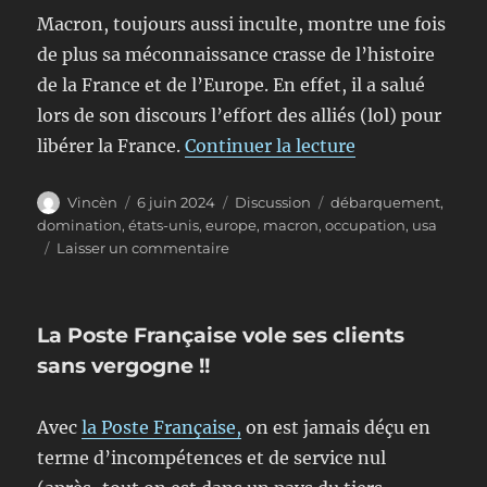
Macron, toujours aussi inculte, montre une fois
de plus sa méconnaissance crasse de l’histoire
de la France et de l’Europe. En effet, il a salué
lors de son discours l’effort des alliés (lol) pour
de « Cérémonie
libérer la France.
Continuer la lecture
Auteur
Publié
Format
Étiquettes
Vincèn
6 juin 2024
Discussion
débarquement
,
le
domination
,
états-unis
,
europe
,
macron
,
occupation
,
usa
sur
Laisser un commentaire
Cérémonie
des
80 ans
La Poste Française vole ses clients
d’occupation
américaine
sans vergogne !!
Avec
la Poste Française,
on est jamais déçu en
terme d’incompétences et de service nul