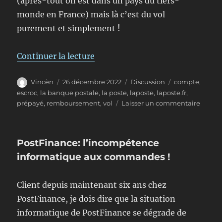
(après-tout on est dans un pays du tiers-
monde en France) mais là c’est du vol
purement et simplement !
de « La Poste Française vole ses 
Continuer la lecture
Auteur
Publié
Format
Étiquettes
Vincèn
26 décembre 2022
Discussion
compte
,
le
escroc
,
la banque postale
,
la poste
,
laposte
,
laposte.fr
,
sur
prépayé
,
remboursement
,
vol
Laisser un commentaire
La
Poste
França
PostFinance: l’incompétence
vole
ses
informatique aux commandes !
clients
sans
Client depuis maintenant six ans chez
vergo
!!
PostFinance, je dois dire que la situation
informatique de PostFinance se dégrade de