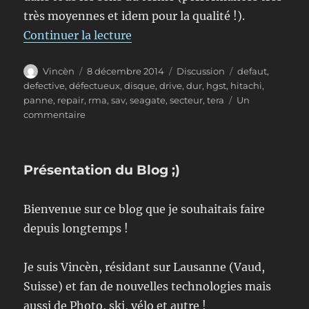
très moyennes et idem pour la qualité !).
de « Seagate ou comment fabriqu
Continuer la lecture
Auteur
Publié
Format
Étiquettes
Vincèn
8 décembre 2014
Discussion
defaut
,
le
defective
,
défectueux
,
disque
,
drive
,
dur
,
hgst
,
hitachi
,
panne
,
repair
,
rma
,
sav
,
seagate
,
secteur
,
tera
Un
sur
commentaire
Seagate
ou
comment
Présentation du Blog ;)
fabriquer
des
disques
Bienvenue sur ce blog que je souhaitais faire
durs
depuis longtemps !
défectueux
en
série
Je suis Vincèn, résidant sur Lausanne (Vaud,
!
Suisse) et fan de nouvelles technologies mais
aussi de Photo, ski, vélo et autre !