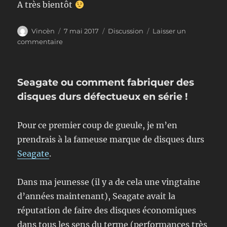
A très bientôt
Auteur
Publié
Format
Vincèn
7 mai 2017
Discussion
Laisser un
le
sur
commentaire
Retour
à
la
Seagate ou comment fabriquer des
vie
!!
disques durs défectueux en série !
Pour ce premier coup de gueule, je m’en
prendrais à la fameuse marque de disques durs
Seagate
.
Dans ma jeunesse (il y a de cela une vingtaine
d’années maintenant), Seagate avait la
réputation de faire des disques économiques
dans tous les sens du terme (performances très