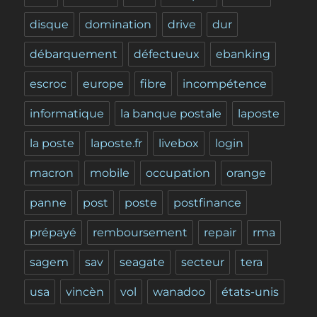
disque
domination
drive
dur
débarquement
défectueux
ebanking
escroc
europe
fibre
incompétence
informatique
la banque postale
laposte
la poste
laposte.fr
livebox
login
macron
mobile
occupation
orange
panne
post
poste
postfinance
prépayé
remboursement
repair
rma
sagem
sav
seagate
secteur
tera
usa
vincèn
vol
wanadoo
états-unis