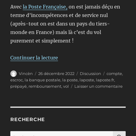
Avec
la Poste Française,
on est jamais déçu en
terme d’incompétences et de service nul
(après-tout on est dans un pays du tiers-
monde en France) mais là c’est du vol
purement et simplement !
de « La Poste Française vole ses 
Continuer la lecture
Auteur
Publié
Format
Étiquettes
Vincèn
26 décembre 2022
Discussion
compte
,
le
escroc
,
la banque postale
,
la poste
,
laposte
,
laposte.fr
,
sur
prépayé
,
remboursement
,
vol
Laisser un commentaire
La
Poste
França
vole
ses
RECHERCHE
clients
sans
RE
Recherche