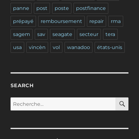
panne
post
poste
postfinance
prépayé
remboursement
repair
rma
sagem
sav
seagate
secteur
tera
usa
vincèn
vol
wanadoo
états-unis
SEARCH
RE
Recherche
pour :