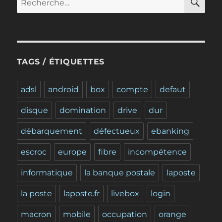
vergo
pour :
!!
TAGS / ÉTIQUETTES
adsl
android
box
compte
defaut
disque
domination
drive
dur
débarquement
défectueux
ebanking
escroc
europe
fibre
incompétence
informatique
la banque postale
laposte
la poste
laposte.fr
livebox
login
macron
mobile
occupation
orange