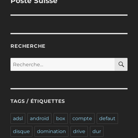
Poste Suisse
RECHERCHE
RE
Recherche
pour :
TAGS / ÉTIQUETTES
adsl
android
box
compte
defaut
disque
domination
drive
dur