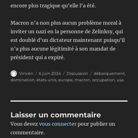
encore plus tragique qu’elle l’a été.
Macron n’a non plus aucun problème moral à
inviter un nazi en la personne de Zelinksy, qui
est doublé d’un dictateur maintenant puisqu’il
n’a plus aucune légitimité à son mandat de
président qui a expiré.
Auteur
Publié
Format
Étiquettes
Vincèn
6 juin 2024
Discussion
débarquement
,
le
domination
,
états-unis
,
europe
,
macron
,
occupation
,
usa
Laisser un commentaire
Vous devez
vous connecter
pour publier un
commentaire.