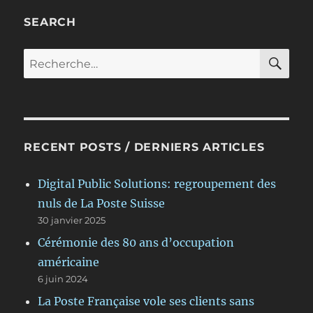
SEARCH
RE
Recherche
pour :
RECENT POSTS / DERNIERS ARTICLES
Digital Public Solutions: regroupement des
nuls de La Poste Suisse
30 janvier 2025
Cérémonie des 80 ans d’occupation
américaine
6 juin 2024
La Poste Française vole ses clients sans