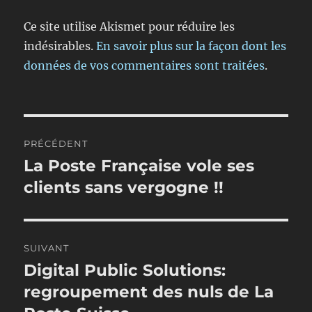
Ce site utilise Akismet pour réduire les
indésirables.
En savoir plus sur la façon dont les
données de vos commentaires sont traitées
.
Navigation
PRÉCÉDENT
de
La Poste Française vole ses
Publication
précédente :
clients sans vergogne !!
l’article
SUIVANT
Digital Public Solutions:
Publication
suivante :
regroupement des nuls de La