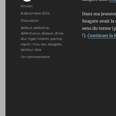
Auteur
Vincèn
Publié
8 décembre 2014
Dans ma jeunesse
le
Format
Discussion
Seagate avait la
Étiquettes
defaut
,
defective
,
sens du terme (p
défectueux
,
disque
,
drive
,
!).
Continuer la l
dur
,
hgst
,
hitachi
,
panne
,
repair
,
rma
,
sav
,
seagate
,
secteur
,
tera
sur
Un commentaire
Seagate
ou
comment
fabriquer
des
disques
durs
défectueux
en
série