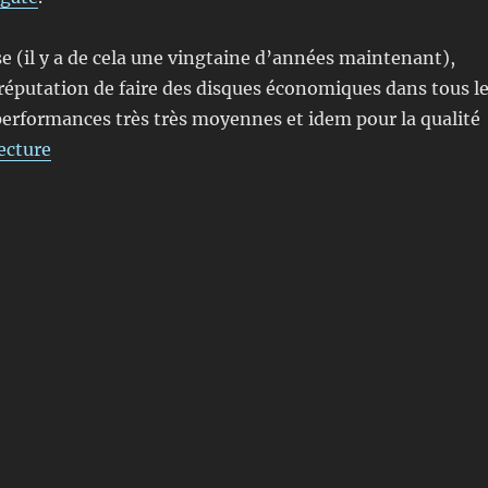
 (il y a de cela une vingtaine d’années maintenant),
 réputation de faire des disques économiques dans tous l
erformances très très moyennes et idem pour la qualité
de « Seagate ou comment fabriquer des disques dur
ecture