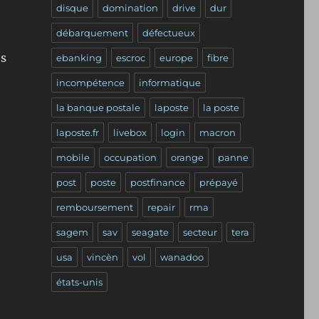
disque
domination
drive
dur
débarquement
défectueux
es
ebanking
escroc
europe
fibre
incompétence
informatique
s défectueux en série ! »
la banque postale
laposte
la poste
laposte.fr
livebox
login
macron
mobile
occupation
orange
panne
post
poste
postfinance
prépayé
remboursement
repair
rma
sagem
sav
seagate
secteur
tera
usa
vincèn
vol
wanadoo
états-unis