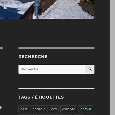
RECHERCHE
RECHERC
Recherche
pour :
TAGS / ÉTIQUETTES
e
adsl
android
box
compte
defaut