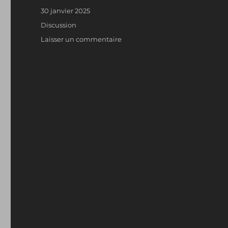
Publié
30 janvier 2025
le
Format
Discussion
sur
Laisser un commentaire
Digital
Public
Solutions:
regroupement
des
nuls
de
La
Poste
Suisse