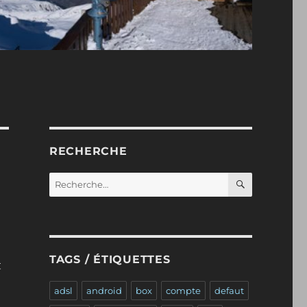
RECHERCHE
RECHERC
Recherche
pour :
e
TAGS / ÉTIQUETTES
t
al Public Solutions: regroupement des nuls de La Poste S
adsl
android
box
compte
defaut