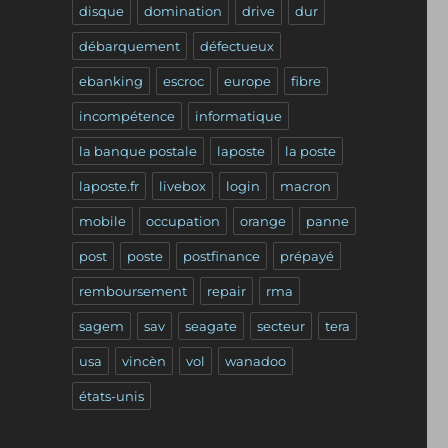
disque
domination
drive
dur
débarquement
défectueux
ebanking
escroc
europe
fibre
incompétence
informatique
la banque postale
laposte
la poste
laposte.fr
livebox
login
macron
mobile
occupation
orange
panne
post
poste
postfinance
prépayé
remboursement
repair
rma
sagem
sav
seagate
secteur
tera
usa
vincèn
vol
wanadoo
états-unis