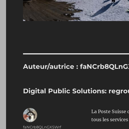
Auteur/autrice :
faNCrb8QLnG
Digital Public Solutions: reg
La Poste Suisse
tous les service
Auteur
faNCrb8QLnGXSWrf